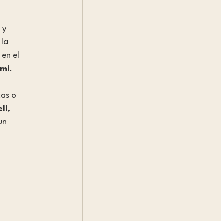
 y 
la 
en el 
ami
.
as o 
ll
, 
un 