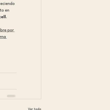
ueciendo 
to en 
ell
.
bre por 
rna 
Ver todo