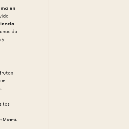
ama en 
vida 
iencia 
conocida 
 y 
frutan 
 un 
s 
 
sitos 
e Miami.